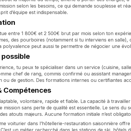
mission selon les besoins, ce qui demande souplesse et réa
sprit d’équipe est indispensable.
tion
situe entre 1 800€ et 2 500€ brut par mois selon ton expérie
imes, des pourboires (notamment si tu interviens en salle
a polyvalence peut aussi te permettre de négocier une évolu
 possible
rience, tu peux te spécialiser dans un service (cuisine, sa
omme chef de rang, commis confirmé ou assistant manager. 
n ou de gestion. Des formations internes ou certifiantes ac
 & Compétences
aptable, volontaire, rapide et fiable. La capacité à travaill
e mission sans perte de qualité est essentielle. Le sens du
es atouts majeurs. Aucune formation initiale n’est obligatoir
me voiturier dans l’hôtellerie-restauration saisonnière off
 C’est un métier recherché dans les stations de ski, hôte