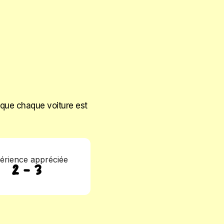
s que chaque voiture est
érience appréciée
2 - 3