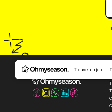
Trouver un job
D
La plateforme 100% jobs saisonniers
S
T
T
C
C