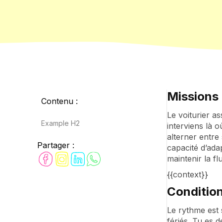
Missions 
Contenu :
Le voiturier a
Example H2
interviens là o
alterner entre
Partager :
capacité d’ada
maintenir la flui
{{context}}
Condition
Le rythme est 
fériés. Tu es 