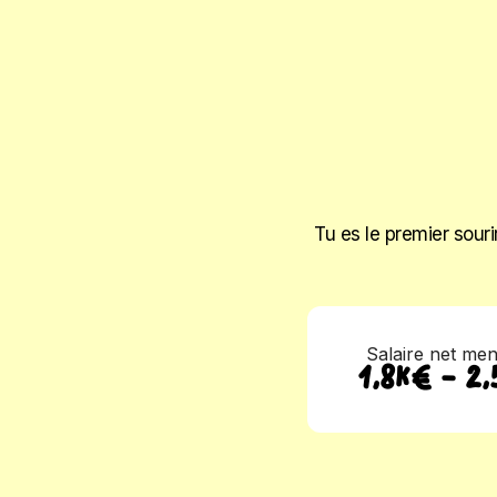
Tu es le premier souri
Salaire net me
1,8K€ - 2