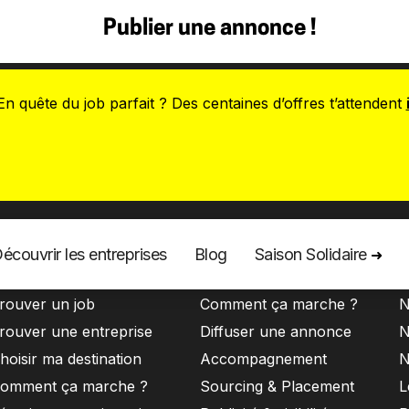
Publier une annonce !
En quête du job parfait ? Des centaines d’offres t’attendent
écouvrir les entreprises
Blog
Saison Solidaire
➜
aisonniers
Entreprises
À
rouver un job
Comment ça marche ?
N
rouver une entreprise
Diffuser une annonce
N
hoisir ma destination
Accompagnement
N
omment ça marche ?
Sourcing & Placement
L