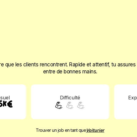
re que les clients rencontrent. Rapide et attentif, tu assure
entre de bonnes mains.
nsuel
Difficulté
Exp
💪
💪
💪
,5K€
Trouver un job en tant que
Voiturier